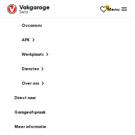
Vakgarage
0
Menu
Setz
Occasions
APK
Werkplaats
Diensten
Over ons
Direct naar
Garageafspraak
Meer informatie