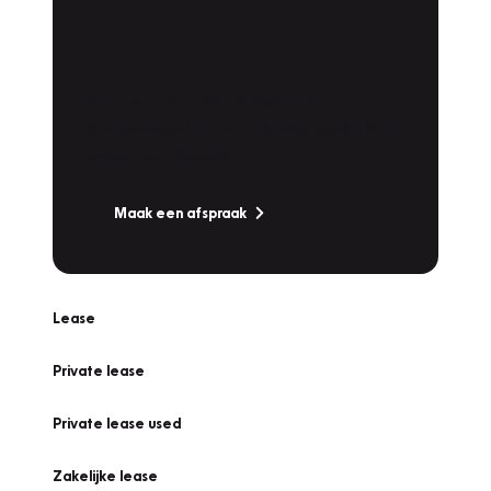
Plan een
Werkplaatsafspraak
Is uw auto toe aan Onderhoud,
Bandenwissel of een Vakantiecheck? Plan
online een afspraak!
Maak een afspraak
Lease
Private lease
Private lease used
Zakelijke lease