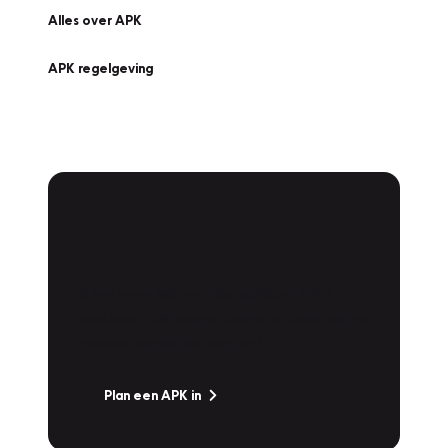
Alles over APK
APK regelgeving
APK Keuring bij
Vakgarage!
Is het weer tijd voor de jaarlijkse APK? Ga
snel naar Vakgarage bij u in de buurt, en ga
zonder zorgen de weg op!
Plan een APK in