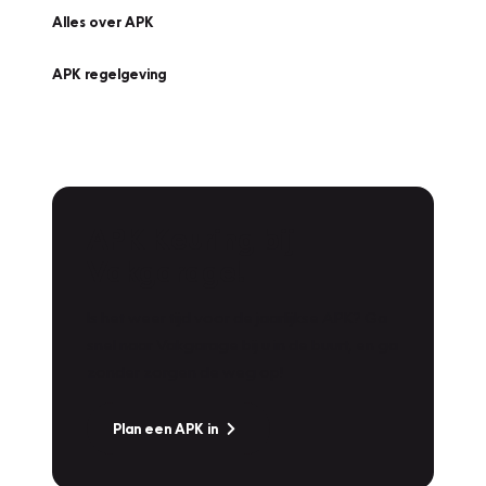
Alles over APK
APK regelgeving
APK Keuring bij
Vakgarage!
Is het weer tijd voor de jaarlijkse APK? Ga
snel naar Vakgarage bij u in de buurt, en ga
zonder zorgen de weg op!
Plan een APK in