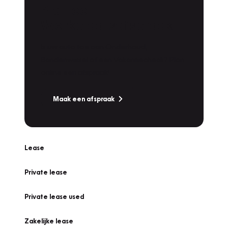
Plan een
Werkplaatsafspraak
Is uw auto toe aan Onderhoud,
Bandenwissel of een Vakantiecheck? Plan
online een afspraak!
Maak een afspraak
Lease
Private lease
Private lease used
Zakelijke lease