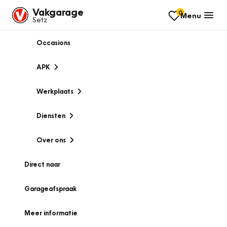
Vakgarage
0
Menu
Setz
Occasions
APK
Werkplaats
Diensten
Over ons
Direct naar
Garageafspraak
Meer informatie