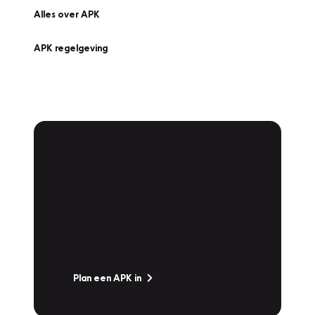
Alles over APK
APK regelgeving
APK Keuring bij
Vakgarage!
Is het weer tijd voor de jaarlijkse APK? Ga
snel naar Vakgarage bij u in de buurt, en ga
zonder zorgen de weg op!
Plan een APK in