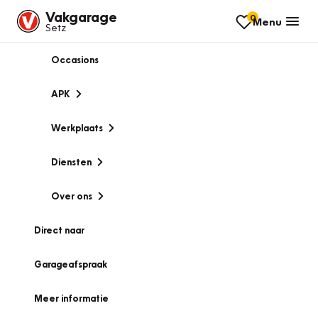
Vakgarage
0
Menu
Setz
Occasions
APK
Werkplaats
Diensten
Over ons
Direct naar
Garageafspraak
Meer informatie