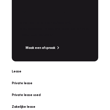
Plan een
Werkplaatsafspraak
Is uw auto toe aan Onderhoud,
Bandenwissel of een Vakantiecheck? Plan
online een afspraak!
Maak een afspraak
Lease
Private lease
Private lease used
Zakelijke lease