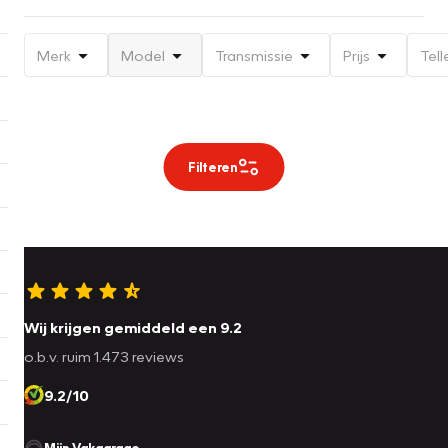
Merk
Model
Transmissie
Prijs
Tell
Filteren
Wij krijgen gemiddeld een 9.2
o.b.v. ruim 1.473 reviews
9.2/10