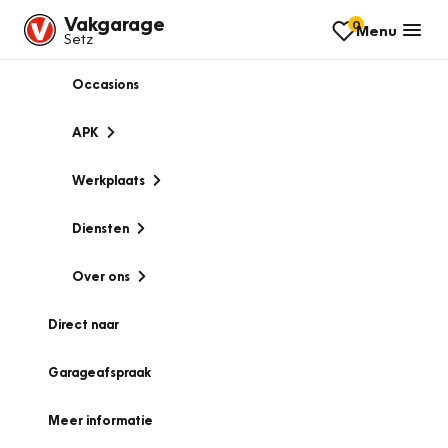
Vakgarage
0
Menu
Setz
Occasions
APK
Werkplaats
Diensten
Over ons
Direct naar
Garageafspraak
Meer informatie