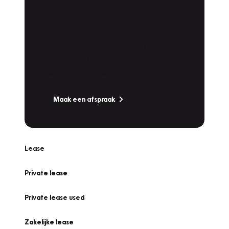
Plan een
Werkplaatsafspraak
Is uw auto toe aan Onderhoud,
Bandenwissel of een Vakantiecheck? Plan
online een afspraak!
Maak een afspraak
Lease
Private lease
Private lease used
Zakelijke lease