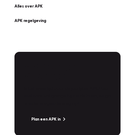
Alles over APK
APK regelgeving
APK Keuring bij
Vakgarage!
Is het weer tijd voor de jaarlijkse APK? Ga
snel naar Vakgarage bij u in de buurt, en ga
zonder zorgen de weg op!
Plan een APK in